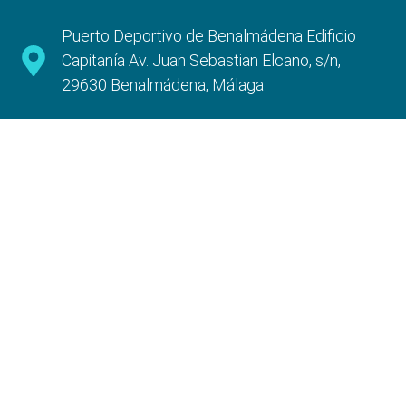
Puerto Deportivo de Benalmádena Edificio
Capitanía Av. Juan Sebastian Elcano, s/n,
29630 Benalmádena, Málaga
Information
Legal Warning
Privacy policy
Cookies policy