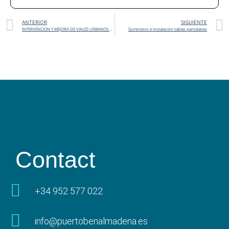
ANTERIOR
SIGUIENTE
INTERVENCION Y MEJORA DE VIALES URBANOS Y ZONAS ANEXAS DEL PUERTO DEPORTIVO DE BENALMADENA EXPTE: 1/19
Suministro e instalación tablas pantalanes
Contact
+34 952 577 022
info@puertobenalmadena.es