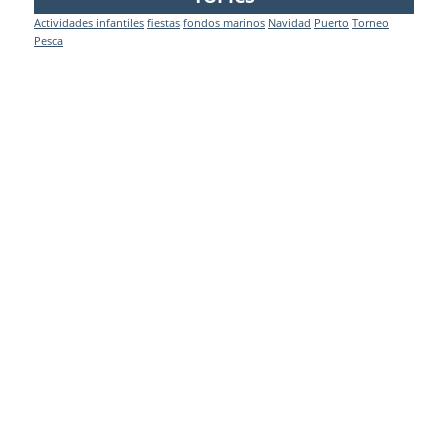
Actividades infantiles
fiestas
fondos marinos
Navidad
Puerto
Torneo
Pesca
Contact
+34 952 577 022