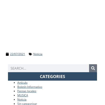
22/07/2021
Noticia
CATEGORIES
Artículo
Boletín Informativo
Fiestas locales
MUSICA
Noticia
Sin categorizar