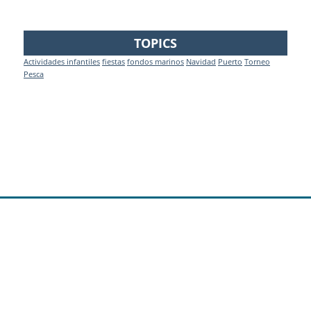
TOPICS
Actividades infantiles
fiestas
fondos marinos
Navidad
Puerto
Torneo
Pesca
Contact