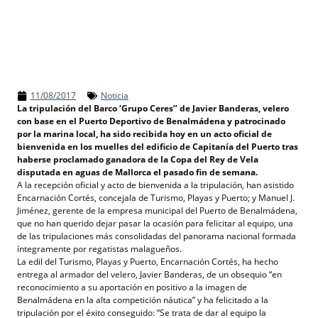
11/08/2017
Noticia
La tripulación del Barco ‘Grupo Ceres’’ de Javier Banderas, velero
con base en el Puerto Deportivo de Benalmádena y patrocinado
por la marina local, ha sido recibida hoy en un acto oficial de
bienvenida
en los muelles del edificio de Capitanía del Puerto tras
haberse proclamado ganadora de la Copa del Rey de Vela
disputada en aguas de Mallorca el pasado fin de semana.
A la recepción oficial y acto de bienvenida a la tripulación, han asistido
Encarnación Cortés, concejala de Turismo, Playas y Puerto; y Manuel J.
Jiménez, gerente de la empresa municipal del Puerto de Benalmádena,
que no han querido dejar pasar la ocasión para felicitar al equipo, una
de las tripulaciones más consolidadas del panorama nacional formada
íntegramente por regatistas malagueños.
La edil del Turismo, Playas y Puerto, Encarnación Cortés, ha hecho
entrega al armador del velero, Javier Banderas, de un obsequio “en
reconocimiento a su aportación en positivo a la imagen de
Benalmádena en la alta competición náutica” y ha felicitado a la
tripulación por el éxito conseguido: “Se trata de dar al equipo la