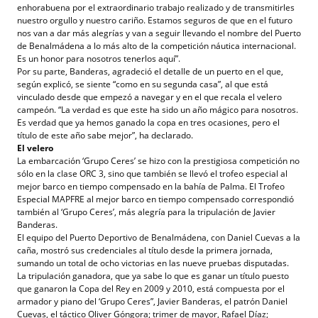
enhorabuena por el extraordinario trabajo realizado y de transmitirles
nuestro orgullo y nuestro cariño. Estamos seguros de que en el futuro
nos van a dar más alegrías y van a seguir llevando el nombre del Puerto
de Benalmádena a lo más alto de la competición náutica internacional.
Es un honor para nosotros tenerlos aquí”.
Por su parte, Banderas, agradeció el detalle de un puerto en el que,
según explicó, se siente “como en su segunda casa”, al que está
vinculado desde que empezó a navegar y en el que recala el velero
campeón. “La verdad es que este ha sido un año mágico para nosotros.
Es verdad que ya hemos ganado la copa en tres ocasiones, pero el
título de este año sabe mejor”, ha declarado.
El velero
La embarcación ‘Grupo Ceres’ se hizo con la prestigiosa competición no
sólo en la clase ORC 3, sino que también se llevó el trofeo especial al
mejor barco en tiempo compensado en la bahía de Palma. El Trofeo
Especial MAPFRE al mejor barco en tiempo compensado correspondió
también al ‘Grupo Ceres’, más alegría para la tripulación de Javier
Banderas.
El equipo del Puerto Deportivo de Benalmádena, con Daniel Cuevas a la
caña, mostró sus credenciales al título desde la primera jornada,
sumando un total de ocho victorias en las nueve pruebas disputadas.
La tripulación ganadora, que ya sabe lo que es ganar un título puesto
que ganaron la Copa del Rey en 2009 y 2010, está compuesta por el
armador y piano del ‘Grupo Ceres”, Javier Banderas, el patrón Daniel
Cuevas, el táctico Oliver Góngora; trimer de mayor, Rafael Díaz;