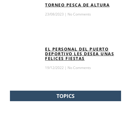
TORNEO PESCA DE ALTURA
23/08/2023
No Comments
EL PERSONAL DEL PUERTO
DEPORTIVO LES DESEA UNAS
FELICES FIESTAS
19/12/2022
No Comments
TOPICS
Actividades infantiles
fiestas
fondos marinos
Navidad
Puerto
Torneo
Pesca