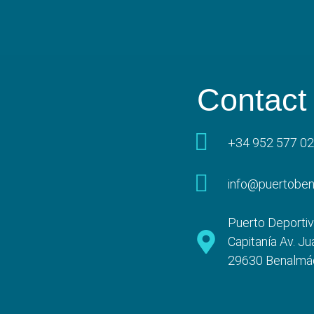
Contact
+34 952 577 0
info@puertobe
Puerto Deportiv
Capitanía Av. Ju
29630 Benalmá