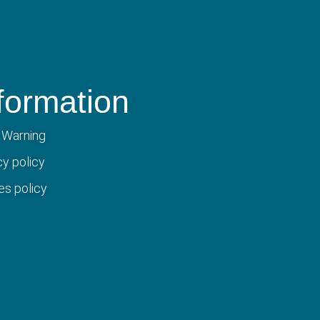
formation
 Warning
cy policy
es policy