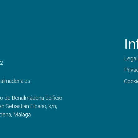
In
Legal
22
Priva
nalmadena.es
Cooki
o de Benalmádena Edificio
an Sebastian Elcano, s/n,
dena, Málaga