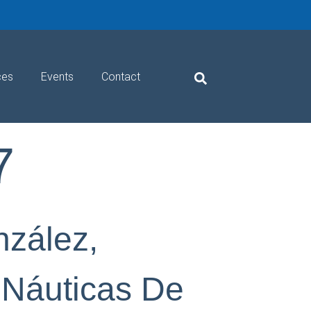
ces
Events
Contact
7
nzález,
 Náuticas De