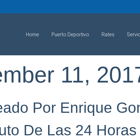
Home
Puerto Deportivo
Rates
Servi
ember 11, 201
eado Por Enrique Go
to De Las 24 Horas