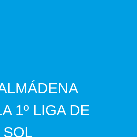
NALMÁDENA
 1º LIGA DE
 SOL