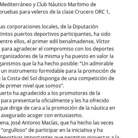
b Mediterráneo y Club Náutico Marítimo de
pruebas para veleros de la clase Crucero ORC 1,
 las corporaciones locales, de la Diputación
tintos puertos deportivos participantes, ha sido
entre ellos, el primer edil benalmadense, Víctor
 para agradecer el compromiso con los deportes
rganizadores de la misma y ha puesto en valor la
rganismos que la ha hecho posible: “Un admirable
 un instrumento formidable para la promoción de
e la Costa del Sol disponga de una competición de
 de primer nivel que somos”.
Puerto ha agradecido a los promotores de la
para presentarla oficialmente y les ha ofrecido
que dirige de cara a la promoción de la náutica en
ha asegurado acoger con entusiasmo.
ena, José Antonio Macías, que ha hecho las veces
rgulloso” de participar en la iniciativa y ha
deportivas importantes que permitan proyectar a la