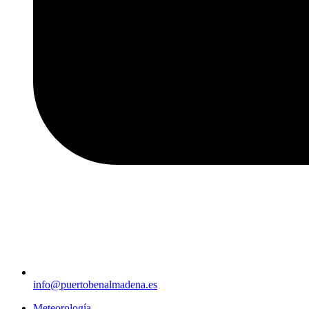
info@puertobenalmadena.es
Meteorología