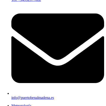
info@puertobenalmadena.es
Meteorología