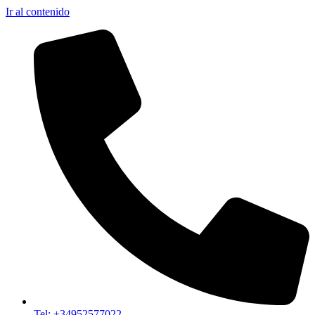
Ir al contenido
Tel: +34952577022