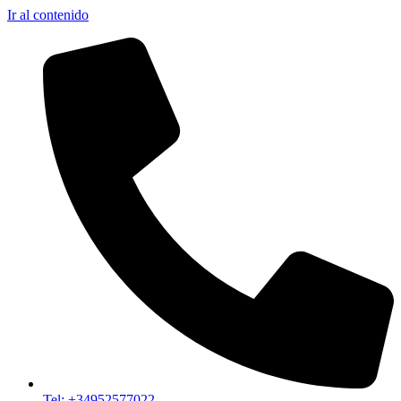
Ir al contenido
Tel: +34952577022