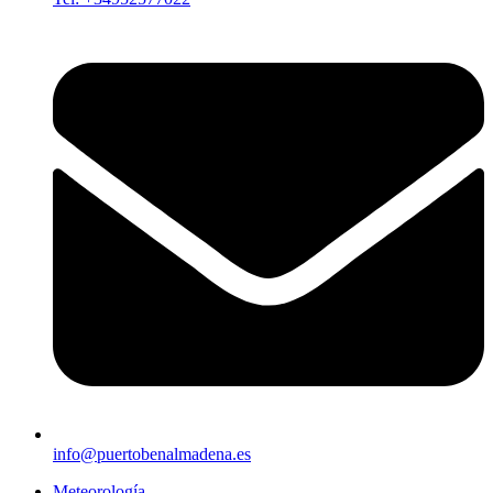
info@puertobenalmadena.es
Meteorología