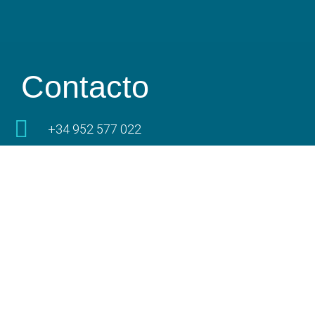
Contacto
+34 952 577 022
info@puertobenalmadena.es
Puerto Deportivo de Benalmádena Edificio
Capitanía Av. Juan Sebastian Elcano, s/n,
29630 Benalmádena, Málaga
Información