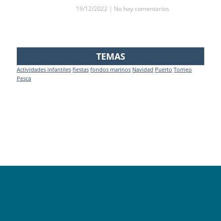
19/12/2022
No hay comentarios
TEMAS
Actividades infantiles
fiestas
fondos marinos
Navidad
Puerto
Torneo
Pesca