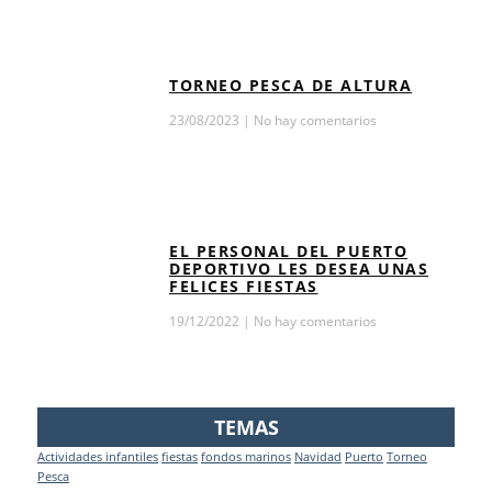
TORNEO PESCA DE ALTURA
23/08/2023
No hay comentarios
EL PERSONAL DEL PUERTO
DEPORTIVO LES DESEA UNAS
FELICES FIESTAS
19/12/2022
No hay comentarios
TEMAS
Actividades infantiles
fiestas
fondos marinos
Navidad
Puerto
Torneo
Pesca