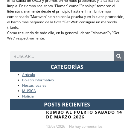
En la salida de ORC2 y promoción no hubo problemas y la salida fue
limpia. En tiempo real tanto “Elamar” como “Rebalaje” tomaron el
liderato claramente desde el principio hasta el final. En tiempo
compensado “Maravan” se hizo con la prueba y en la clase promoción,
el barco más pequeño de la flota “Get Wet” consiguió un merecido
triunfo.
Como resultado de todo ello, en la general lideran “Maravan” y “Get
Wet” respectivamente.
CATEGORÍAS
Artículo
Boletín Informativo
Fiestas locales
MUSICA
Noticia
POSTS RECIENTES
RUMBO AL PUERTO SABADO 14
DE MARZO 2026
13/03/2026
No hay comentarios