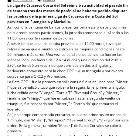
La Liga de Cruceros Costa del Sol reinició su actividad el
pasado fin
de semana tras dos meses de parón al no haberse podido disputar
las pruebas de la primera Liga de Cruceros de la Costa del Sol
previstas en Fuengirola y Marbella.
Así, con una veintena de barcos presentes para esta prueba y con más
de cuarenta barcos participantes, la jornada comenzaba el sábado a las
11.00 horas con la reunión de patrones.
A pesar de que la salida estaba prevista a las 12.00 horas, tuvo que
retrasarse ya que el viento no entró en las mejores condiciones hasta
50 minutos más tarde. Una vez las condiciones del viento fueron las
idóneas, con una fuerza de 12 a 14 nudos y una dirección del 210º a
230º, se fondeó un recorrido que consistía en dos triángulos y
barlovento-sotavento para la clase ORC 1 y un triangulo y barlovento
sotavento para ORC2 y Promoción.
La flota ORC 1 fue la primera en salir con un fuera de línea para “Mister
J” que se penalizó y tuvo que volver a la regata. En el primer triangulo,
lucha reñida entre “Vikingo”, “Tareis T”, “Rivervial Group” y “Mister J.”
Finalmente “Vikingo”, que fue en cabeza hasta la segunda vuelta del
triangulo, fue rebasado por “Mister J” e “Intrepido” que tomaron el
liderato.
Así, en tiempo compensado entraron los cuatro primeros en menos de
1 minuto, con “Mister J”, “Intrepido”, “Rivervial Group” y “Vikingo” por este
orden. En la general, también “Mister J” de Pablo Corrales se colocó
primero.