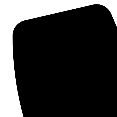
Ir
al
contenido