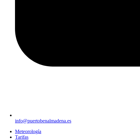
info@puertobenalmadena.es
Meteorología
Tarifas