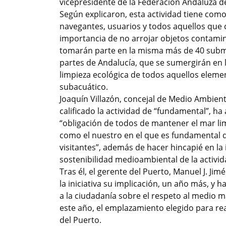
vicepresidente de la Federación Andaluza d
Según explicaron, esta actividad tiene como o
navegantes, usuarios y todos aquellos que 
importancia de no arrojar objetos contamin
tomarán parte en la misma más de 40 subma
partes de Andalucía, que se sumergirán en l
limpieza ecológica de todos aquellos eleme
subacuático.
Joaquín Villazón, concejal de Medio Ambie
calificado la actividad de “fundamental”, h
“obligación de todos de mantener el mar li
como el nuestro en el que es fundamental 
visitantes”, además de hacer hincapié en la 
sostenibilidad medioambiental de la activida
Tras él, el gerente del Puerto, Manuel J. Ji
la iniciativa su implicación, un año más, y 
a la ciudadanía sobre el respeto al medio m
este año, el emplazamiento elegido para real
del Puerto.