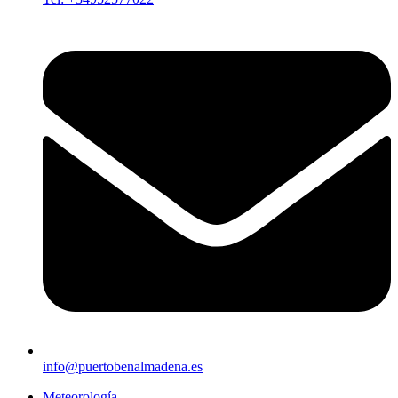
info@puertobenalmadena.es
Meteorología