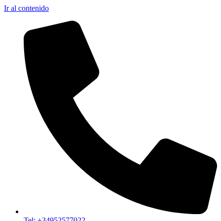
Ir al contenido
Tel: +34952577022