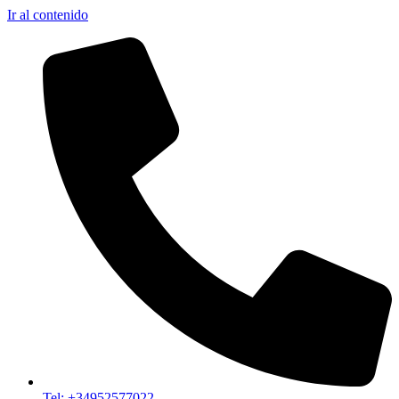
Ir al contenido
Tel: +34952577022