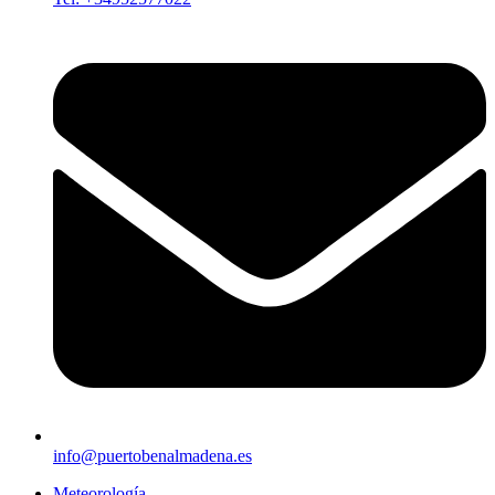
info@puertobenalmadena.es
Meteorología