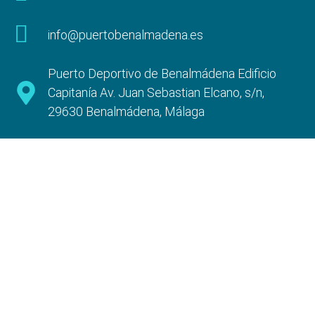
info@puertobenalmadena.es
Puerto Deportivo de Benalmádena Edificio
Capitanía Av. Juan Sebastian Elcano, s/n,
29630 Benalmádena, Málaga
Información
Aviso Legal
Política de privacidad
Pólitica de cookies