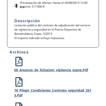
Presentación de ofertas: Hasta el 26/08/2013 12:00
Importe: 217.800 €
am
Descripción
Licitación pública del contrato de adjudicación del servicio
de vigilancia y seguridad en el Puerto Deportivo de
Benalmádena, Expte. 5/2013
El importe indicado incluye impuestos.
Archivos
68_Anuncio_de_licitacion_vigilancia_expte.pdf
70_Pliego_Condiciones_Contrato_seguridad_201
3.pdf