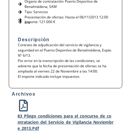
Órgano de contratación: Puerto Deportivo de
Benalmádena, SAM
Tipo:
Servicios
Presentación de ofertas: Hasta el 06/11/2013 12:00
Importe: 121.000 €
am
Descripción
Contrato de adjudicación del servicio de vigilancia y
seguridad en el Puerto Deportivo de Benalmádena, Expte.
Nº 6/13.
Por error en la transcripción de las condiciones, se
advierte que la fecha de presentación de ofertas se ha
ampliado al viernes 22 de Noviembre a las 14:00.
El importe indicado incluye impuestos.
Archivos
83_Pliego_condiciones_para_el_concurso_de_co
Ntratacion_del_Servicio_de_Vigilancia_Noviembr
E_2013.pdf