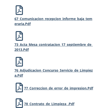
67_Comunicacion_recepcion_informe_baja_tem
Eraria.pdf
73_Acta_Mesa_contratacion_17_septiembre_de_
2013.pdf
76_Adjudicacion_Concurso_Servicio_de_Limpiez
A.pdf
77_Correccion_de_error_de_impresion.pdf
78_Contrato_de_Limpieza_.pdf