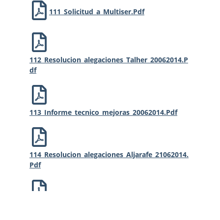
111_Solicitud_a_Multiser.pdf
112_Resolucion_alegaciones_Talher_20062014.p
Df
113_Informe_tecnico_mejoras_20062014.pdf
114_Resolucion_alegaciones_Aljarafe_21062014.
Pdf
115_Recepcion_infomes_y_resoluciones_230620
14.pdf