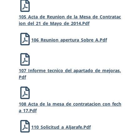
105_Acta_de_Reunion_de_la_Mesa_de_Contratac
Ion_del_21_de_Mayo_de_2014.pdf
106_Reunion_apertura_Sobre_A.pdf
107_Informe_tecnico_del_apartado_de_mejoras.
Pdf
108_Acta_de_la_mesa_de_contratacion_con_fech
A_17.pdf
110_Solicitud_a_Aljarafe.pdf