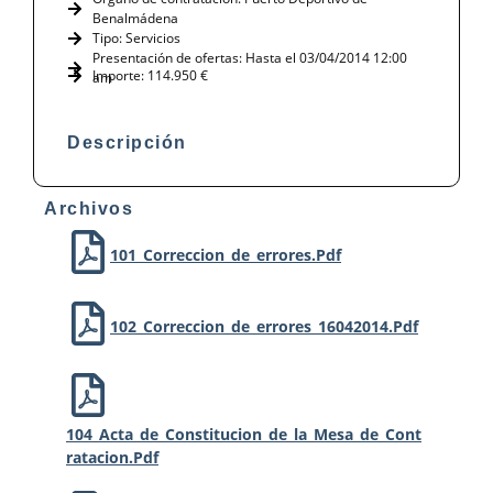
Benalmádena
Tipo:
Servicios
Presentación de ofertas: Hasta el 03/04/2014 12:00
Importe: 114.950 €
am
Descripción
Archivos
101_Correccion_de_errores.pdf
102_Correccion_de_errores_16042014.pdf
104_Acta_de_Constitucion_de_la_Mesa_de_Cont
Ratacion.pdf