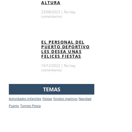
ALTURA
23/08/2023
No hay
comentarios
EL PERSONAL DEL
PUERTO DEPORTIVO
LES DESEA UNAS
FELICES FIESTAS
19/12/2022
No hay
comentarios
TEMAS
Actividades infantiles
fiestas
fondos marinos
Navidad
Puerto
Torneo Pesca