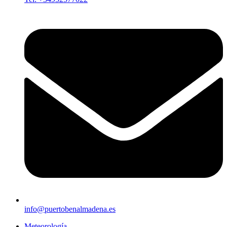
info@puertobenalmadena.es
Meteorología