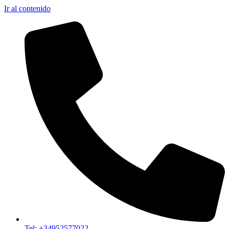
Ir al contenido
Tel: +34952577022