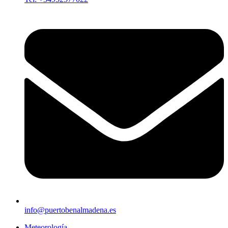
info@puertobenalmadena.es
Meteorología