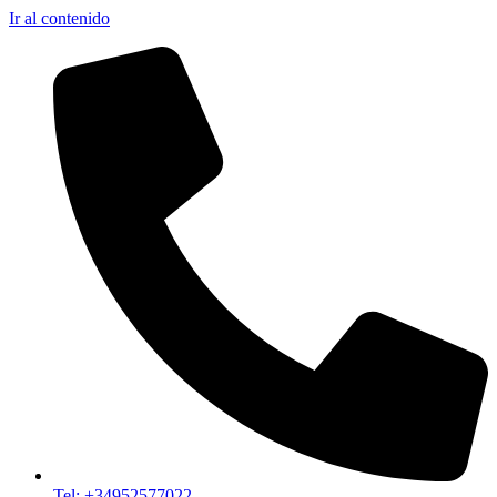
Ir al contenido
Tel: +34952577022