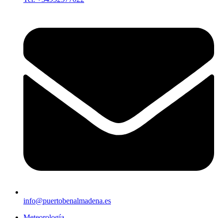
info@puertobenalmadena.es
Meteorología