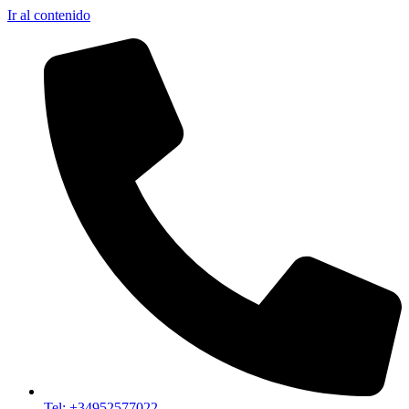
Ir al contenido
Tel: +34952577022