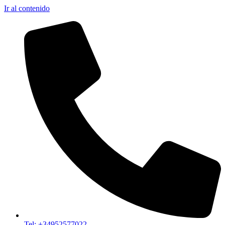
Ir al contenido
Tel: +34952577022