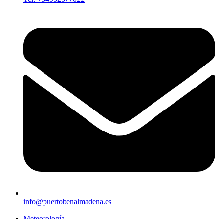
info@puertobenalmadena.es
Meteorología