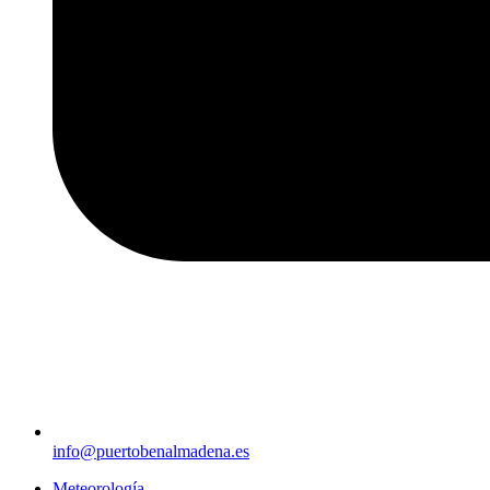
info@puertobenalmadena.es
Meteorología