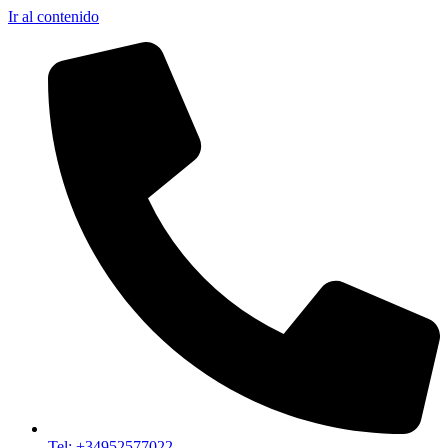
Ir al contenido
Tel: +34952577022