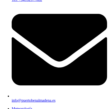
info@puertobenalmadena.es
Meteorología