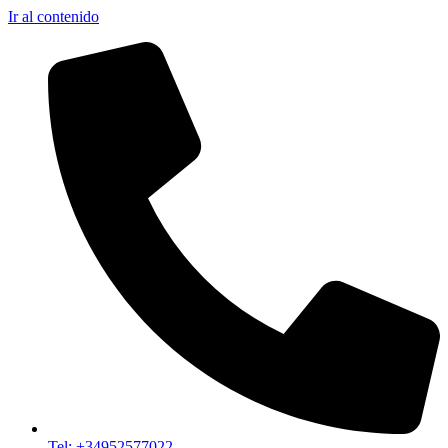
Ir al contenido
Tel: +34952577022