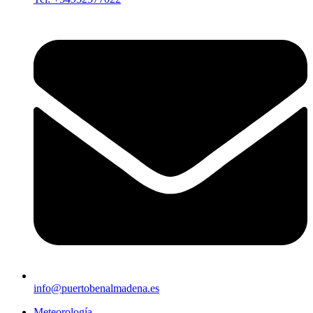
info@puertobenalmadena.es
Meteorología