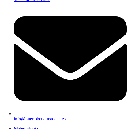
info@puertobenalmadena.es
Meteorología