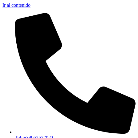
Ir al contenido
Tel: +34952577022