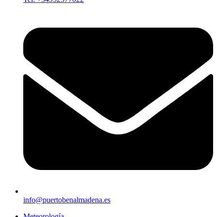
info@puertobenalmadena.es
Meteorología