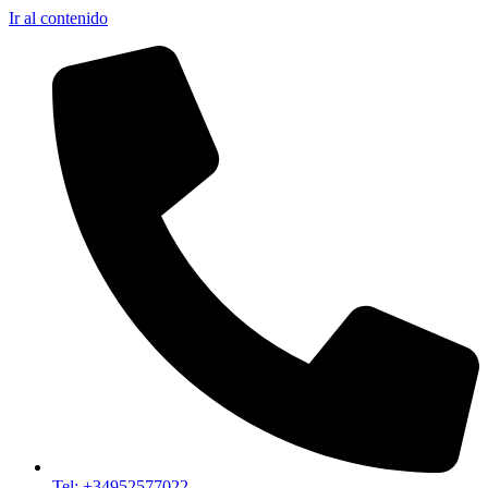
Ir al contenido
Tel: +34952577022