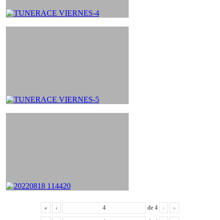
«
‹
de
4
›
»