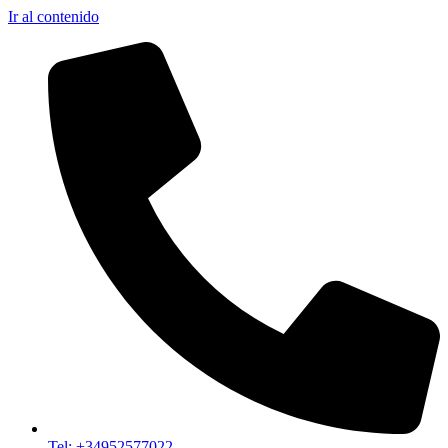
Ir al contenido
Tel: +34952577022