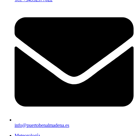
info@puertobenalmadena.es
Meteorología