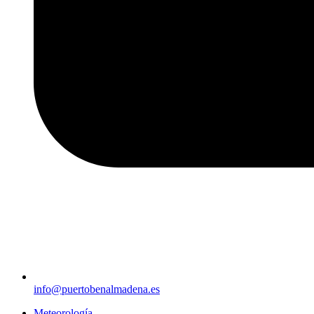
info@puertobenalmadena.es
Meteorología