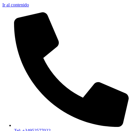
Ir al contenido
Tel: +34952577022