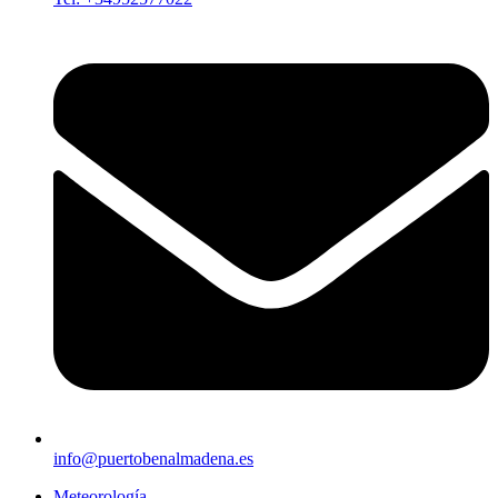
info@puertobenalmadena.es
Meteorología