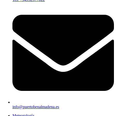
info@puertobenalmadena.es
Meteorología