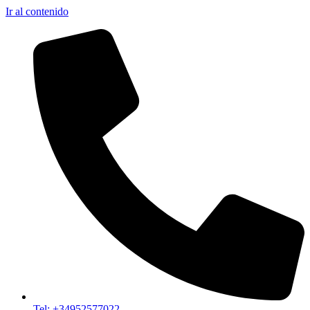
Ir al contenido
Tel: +34952577022