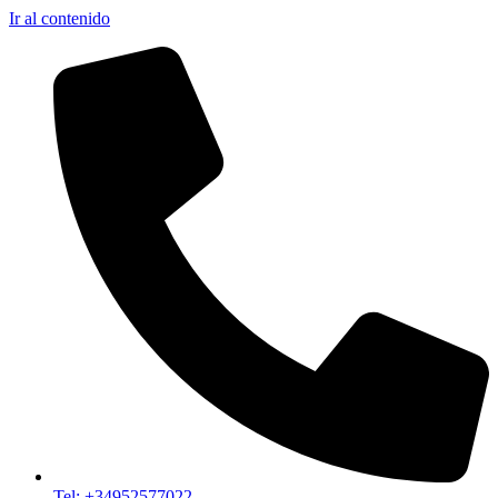
Ir al contenido
Tel: +34952577022