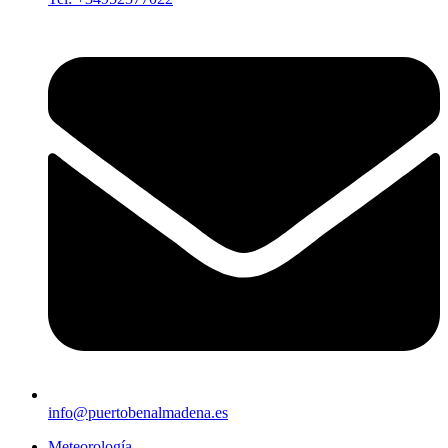
info@puertobenalmadena.es
Meteorología