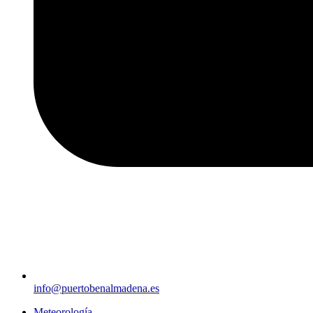
info@puertobenalmadena.es
Meteorología