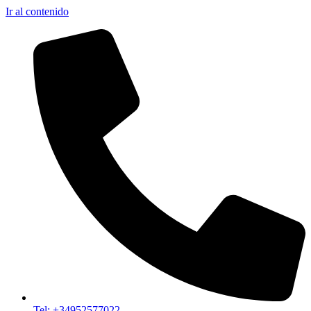
Ir al contenido
Tel: +34952577022