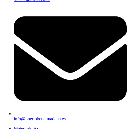
info@puertobenalmadena.es
Meteorología