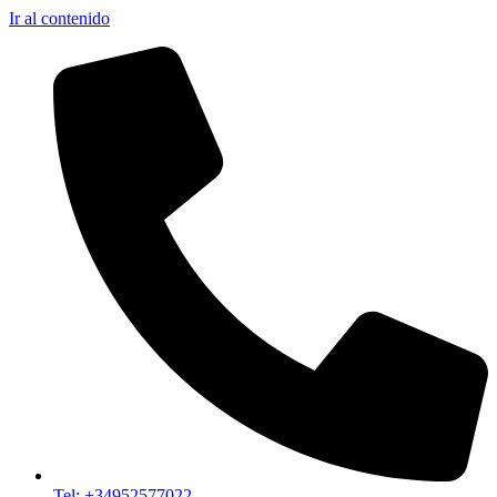
Ir al contenido
Tel: +34952577022