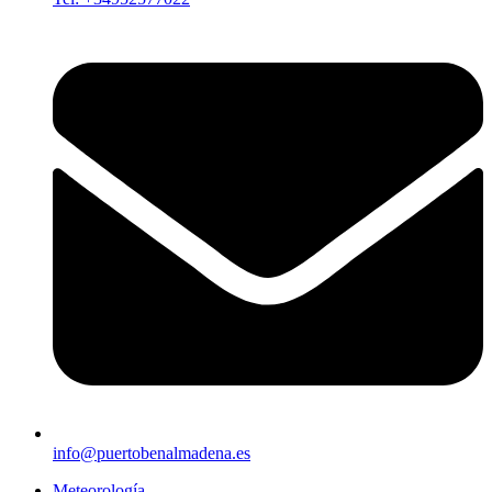
info@puertobenalmadena.es
Meteorología