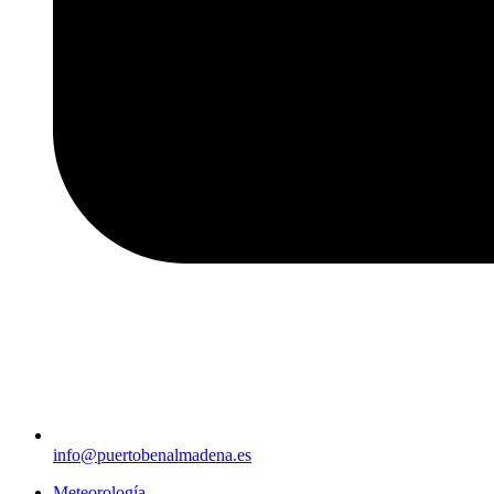
info@puertobenalmadena.es
Meteorología