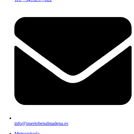
info@puertobenalmadena.es
Meteorología