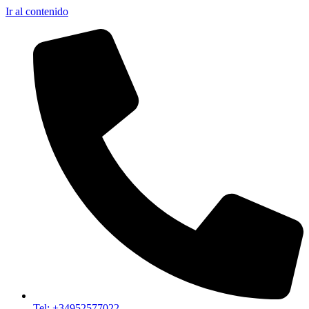
Ir al contenido
Tel: +34952577022