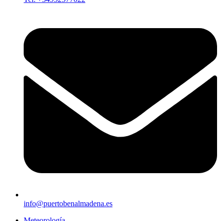
info@puertobenalmadena.es
Meteorología