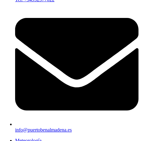
info@puertobenalmadena.es
Meteorología