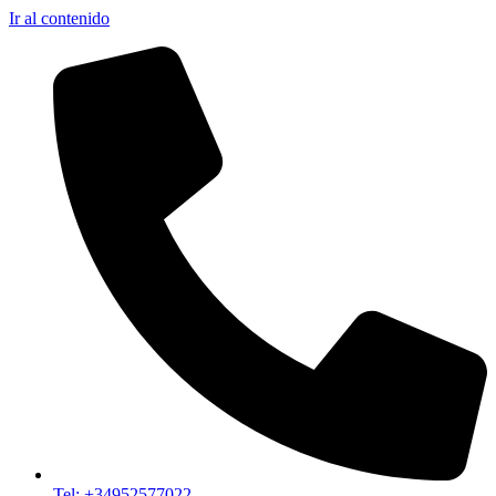
Ir al contenido
Tel: +34952577022