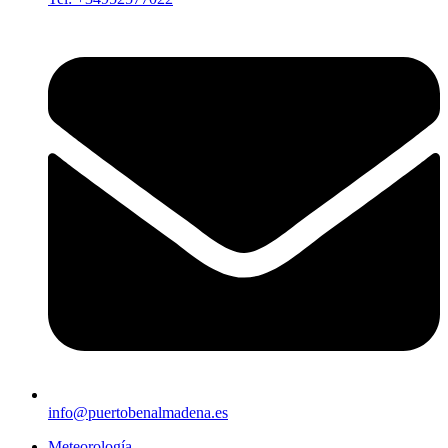
info@puertobenalmadena.es
Meteorología