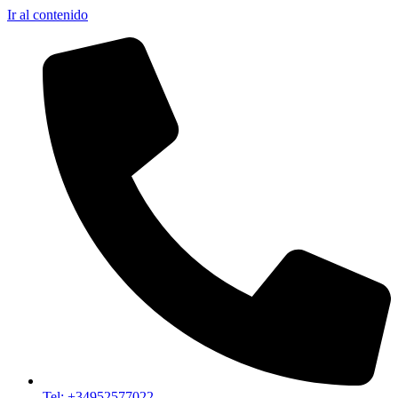
Ir al contenido
Tel: +34952577022