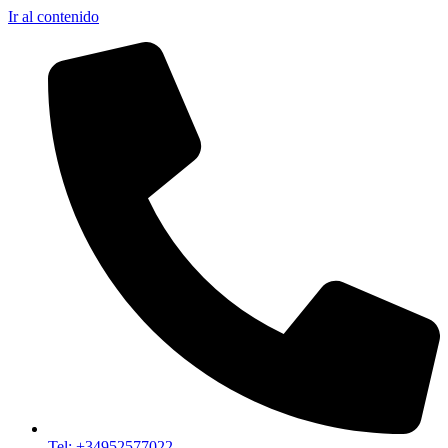
Ir al contenido
Tel: +34952577022