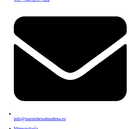
info@puertobenalmadena.es
Meteorología