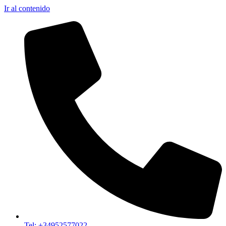
Ir al contenido
Tel: +34952577022