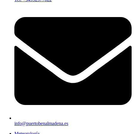
info@puertobenalmadena.es
Meteorología