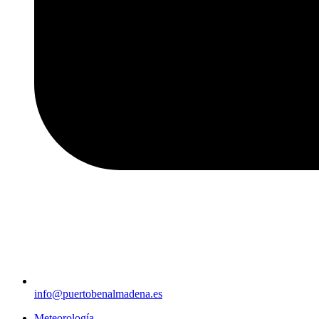
info@puertobenalmadena.es
Meteorología