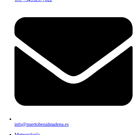
info@puertobenalmadena.es
Meteorología