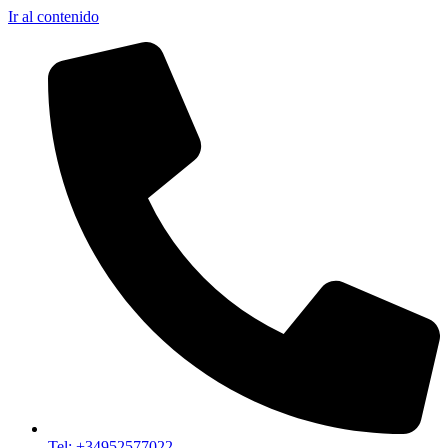
Ir al contenido
Tel: +34952577022