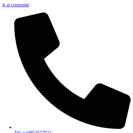
Ir al contenido
Tel: +34952577022