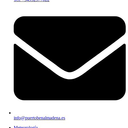
info@puertobenalmadena.es
Meteorología