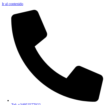
Ir al contenido
Tel: +34952577022