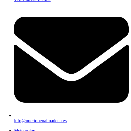
info@puertobenalmadena.es
Meteorología