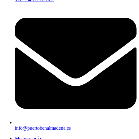
info@puertobenalmadena.es
Meteorología