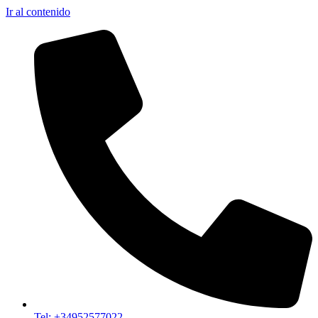
Ir al contenido
Tel: +34952577022