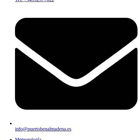
info@puertobenalmadena.es
Meteorología