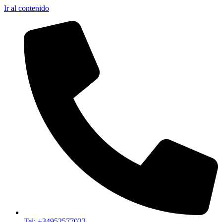
Ir al contenido
Tel: +34952577022