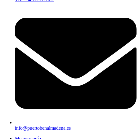
info@puertobenalmadena.es
Meteorología