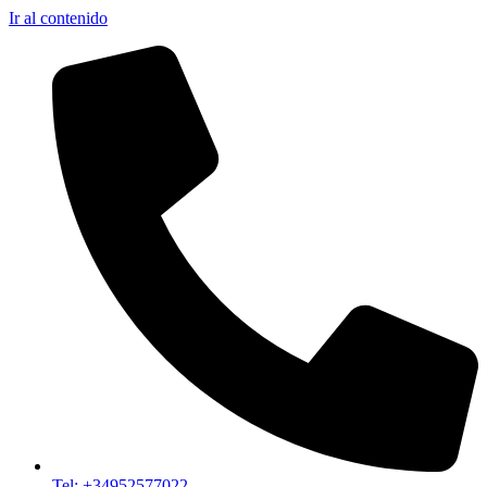
Ir al contenido
Tel: +34952577022